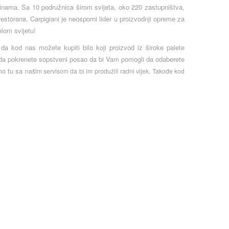
šinama. Sa 10 podružnica širom svijeta, oko 220 zastupništva,
estorana, Carpigiani je neosporni lider u proizvodnji opreme za
elom svijetu!
 da kod nas možete kupiti bilo koji proizvod iz široke palete
 da pokrenete sopstveni posao da bi Vam pomogli da odaberete
smo tu sa
našim servisom da bi
im
produžili radni vijek. Takođe kod