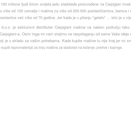
100 miliona ljudi širom svijeta jedu sladolede proizvedene na Carpigian ima
 u više od 100 zemalja i mašina za više od 200.000 poslastičarnica, barova i r
oslastice već više od 70 godina. Jer kada je u pitanju "gelato" ... isto je u cij
 d.o.o. je eskluzivni distributer Carpigiani mašina na našem području tako
Carpigiani-a. Osim toga mi vam stojimo na raspolaganju od same Vaše ideje
oji je u skladu sa vašim potrebama. Kada kupite mašine tu nije kraj jer mi 
kupiti repromaterijal za linju mašina za sladoled na točenje, prelive i topinge.