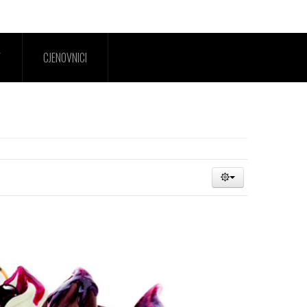
T
CJENOVNICI