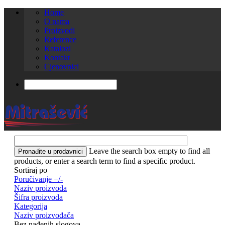
Home
O nama
Proizvodi
Reference
Katalozi
Kontakt
Cjenovnici
Leave the search box empty to find all
products, or enter a search term to find a specific product.
Sortiraj po
Poručivanje +/-
Naziv proizvoda
Šifra proizvoda
Kategorija
Naziv proizvođača
Bez nađenih slogova