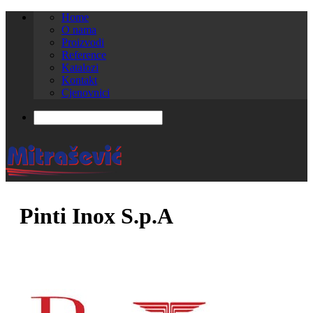
Home
O nama
Proizvodi
Reference
Katalozi
Kontakt
Cjenovnici
Pinti Inox S.p.A